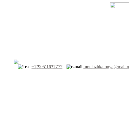
Тел.:
+7(905)1637777
e-mail:
montazhkamnya@mail.r