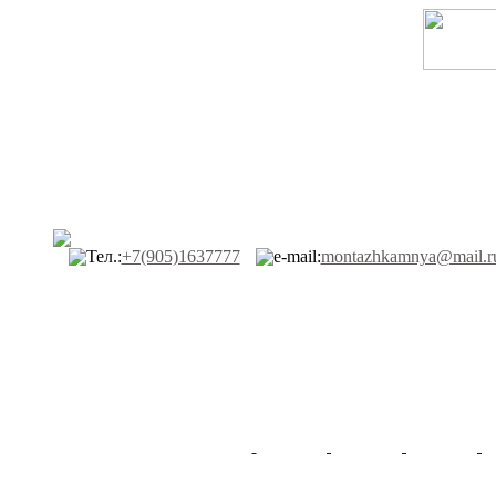
Тел.:
+7(905)1637777
e-mail:
montazhkamnya@mail.r