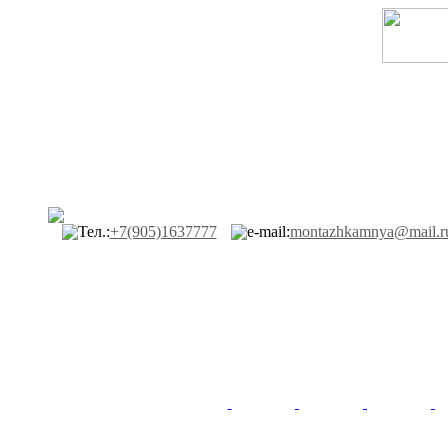
Тел.:
+7(905)1637777
e-mail:
montazhkamnya@mail.r