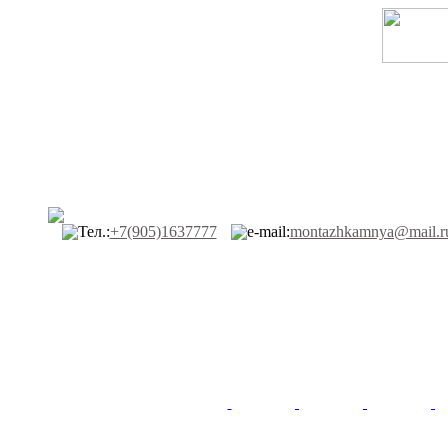
Тел.:
+7(905)1637777
e-mail:
montazhkamnya@mail.r