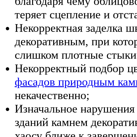
благодаря чему облицов
теряет сцепление и отст
Некорректная заделка ш
декоративным, при кот
слишком плотные стыки
Некорректный подбор цв
фасадов природным ка
некачественно;
Изначальное нарушения 
зданий камнем декорати
хаосу ближе к завершен